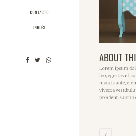
CONTACTO
INGLÉS
ABOUT THI
Lorem ipsum dolo
leo, egestas id,
mauris ante, elem
viverra vestibul
proident, sunt in